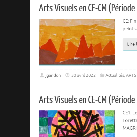
Arts Visuels en CE-CM (Période
CE: Fin
peints
Lire
jgandon
30 avril 2022
Actualités
,
ARTS 
Arts Visuels en CE-CM (Période
CE1: Le
Lorett
MAGRIT