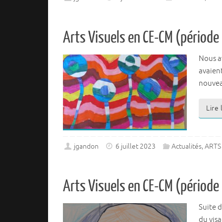
Arts Visuels en CE-CM (période
Nous a
avaient
nouveau
Lire
jgandon
6 juillet 2023
Actualités
,
ARTS 
Arts Visuels en CE-CM (période
Suite d
du visa