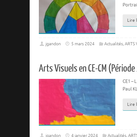
Portra
Lire
jgandon
5 mars 2024
Actualités
,
ARTS V
Arts Visuels en CE-CM (Période 
CE1 – 
Paul K
Lire
jgandon
4 janvier 2024
Actualités
,
ARTS