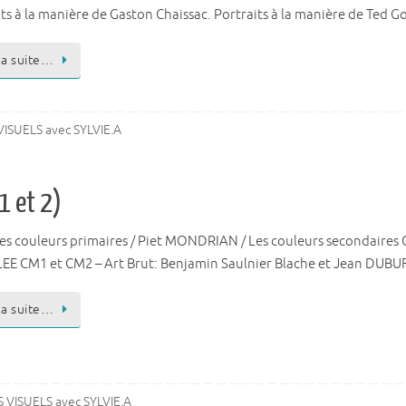
its à la manière de Gaston Chaissac. Portraits à la manière de Ted 
 la suite…
ISUELS avec SYLVIE.A
1 et 2)
Les couleurs primaires / Piet MONDRIAN / Les couleurs secondaires C
LEE CM1 et CM2 – Art Brut: Benjamin Saulnier Blache et Jean DUBU
 la suite…
 VISUELS avec SYLVIE.A