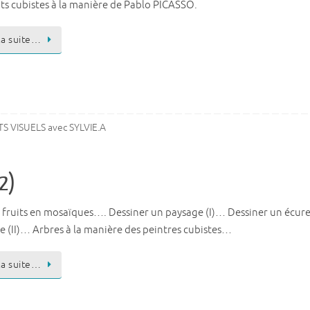
its cubistes à la manière de Pablo PICASSO.
 la suite…
S VISUELS avec SYLVIE.A
 2)
s fruits en mosaïques…. Dessiner un paysage (I)… Dessiner un écur
e (II)… Arbres à la manière des peintres cubistes…
 la suite…