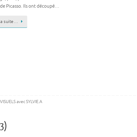
de Picasso. Ils ont découpé…
 la suite…
VISUELS avec SYLVIE.A
 3)