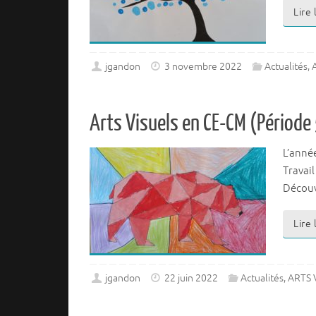
Lire
jgandon
3 novembre 2022
Actualités
,
Arts Visuels en CE-CM (Période
L’année
Travail
Découve
Lire
jgandon
22 juin 2022
Actualités
,
ARTS V