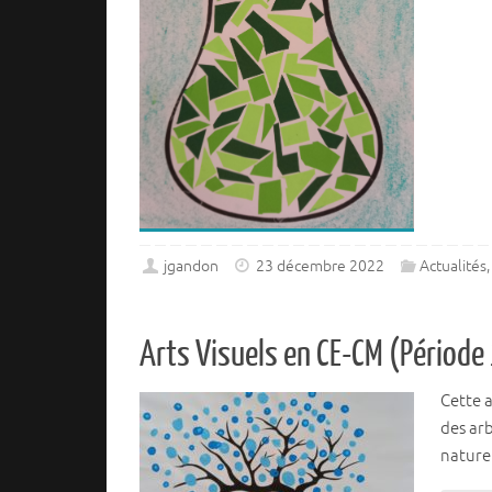
jgandon
23 décembre 2022
Actualités
Arts Visuels en CE-CM (Période
Cette a
des ar
nature