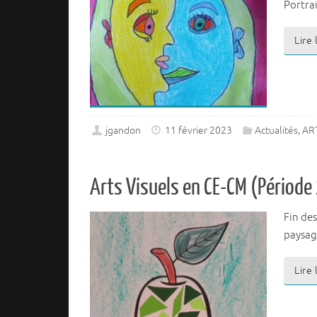
Portra
Lire
jgandon
11 février 2023
Actualités
,
ART
Arts Visuels en CE-CM (Période
Fin de
paysag
Lire