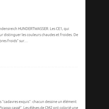
Friendensreich HUNDERTWASSER. Les CE1, qui
ur distinguer les couleurs chaudes et froides. De
rbres froids” sur…
des “cadavres exquis”: chacun dessine un élément
 Picasso cassé”. Les élèves de CM2 ont colorié une