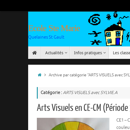
Passer
au
contenu
Ecole Ste Marie
Quelaines St Gault
Passer
Actualités
Infos pratiques
Les class
au
contenu
Accueil
Archive par catégorie "ARTS VISUELS avec SYL
Catégorie :
ARTS VISUELS avec SYLVIE.A
Arts Visuels en CE-CM (Période
CE1 – C
couleur