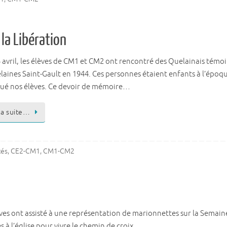
la Libération
 avril, les élèves de CM1 et CM2 ont rencontré des Quelainais témoi
aines Saint-Gault en 1944. Ces personnes étaient enfants à l’époque
ué nos élèves. Ce devoir de mémoire…
 la suite…
tés
,
CE2-CM1
,
CM1-CM2
ves ont assisté à une représentation de marionnettes sur la Semaine 
 à l’église pour vivre le chemin de croix.