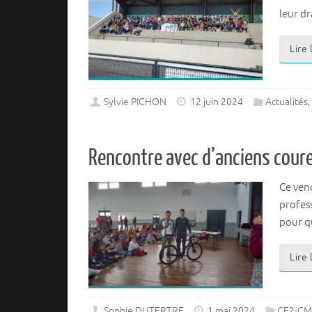
leur d
Lire
Sylvie PICHON
12 juin 2024
Actualités
,
Rencontre avec d’anciens coure
Ce vend
profess
pour q
Lire
Sophie DUTERTRE
1 mai 2024
CE2-CM