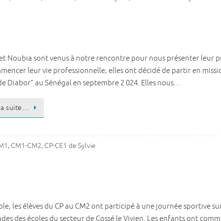
 et Noubia sont venus à notre rencontre pour nous présenter leur pr
encer leur vie professionnelle, elles ont décidé de partir en missi
 de Diabor” au Sénégal en septembre 2 024. Elles nous…
 la suite…
M1
,
CM1-CM2
,
CP-CE1 de Sylvie
le, les élèves du CP au CM2 ont participé à une journée sportive su
des des écoles du secteur de Cossé le Vivien. Les enfants ont comme