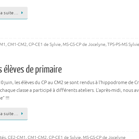
 la suite…
CM1
,
CM1-CM2
,
CP-CE1 de Sylvie
,
MS-GS-CP de Jocelyne
,
TPS-PS-MS Sylvi
s élèves de primaire
10 juin, les élèves du CP au CM2 se sont rendus à l’hippodrome de C
chaque classe a participé à différents ateliers. L’après-midi, nous 
” !!!
 la suite…
ités
,
CE2-CM1
,
CM1-CM2
,
CP-CE1 de Sylvie
,
MS-GS-CP de Jocelyne