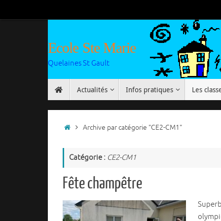
Passer
au
contenu
Ecole Ste Marie
Quelaines St Gault
Passer
Actualités
Infos pratiques
Les class
au
contenu
Accueil
Archive par catégorie "CE2-CM1"
Catégorie :
CE2-CM1
Fête champêtre
Superbe
olympiq