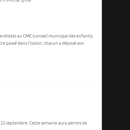
é
,
PS-MS de Sylvie
 candidats au CME (conseil municipal des enfants)
être passé dans l’isoloir, chacun a déposé son
au 22 septembre. Cette semaine aura permis de