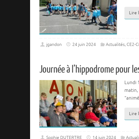
Lire
jgandon
24 juin 2024
Actualités
,
CE2-
Journée à l’hippodrome pour le
Lundi 
matin, 
“animée
Lire
Sophie DUTERTRE
14 juin 2024
Actual