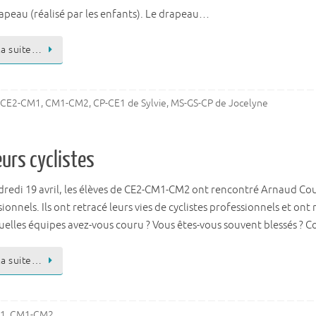
rapeau (réalisé par les enfants). Le drapeau…
 la suite…
CE2-CM1
,
CM1-CM2
,
CP-CE1 de Sylvie
,
MS-GS-CP de Jocelyne
urs cyclistes
redi 19 avril, les élèves de CE2-CM1-CM2 ont rencontré Arnaud Court
ionnels. Ils ont retracé leurs vies de cyclistes professionnels et o
uelles équipes avez-vous couru ? Vous êtes-vous souvent blessés ? 
 la suite…
1
,
CM1-CM2