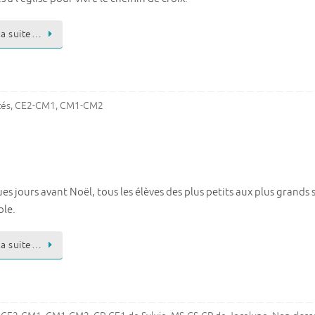
 la suite…
tés
,
CE2-CM1
,
CM1-CM2
s jours avant Noël, tous les élèves des plus petits aux plus grands 
le.
 la suite…