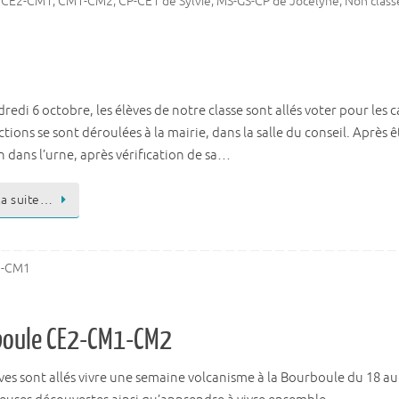
,
CE2-CM1
,
CM1-CM2
,
CP-CE1 de Sylvie
,
MS-GS-CP de Jocelyne
,
Non class
redi 6 octobre, les élèves de notre classe sont allés voter pour les
ctions se sont déroulées à la mairie, dans la salle du conseil. Après 
n dans l’urne, après vérification de sa…
 la suite…
2-CM1
rboule CE2-CM1-CM2
èves sont allés vivre une semaine volcanisme à la Bourboule du 18 