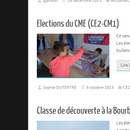
jgandon
28 décembre 2023
Actualités
Elections du CME (CE2-CM1)
Ce vend
Les éle
bulleti
Lire
Sophie DUTERTRE
8 octobre 2023
CE
Classe de découverte à la Bou
Les él