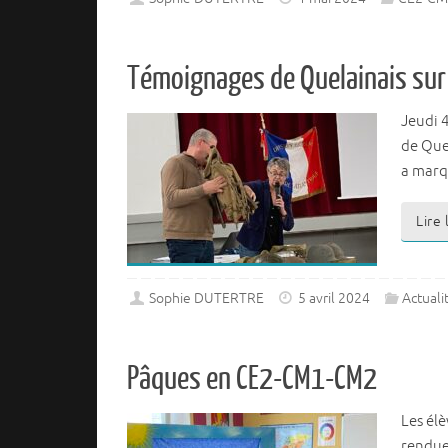
Témoignages de Quelainais sur 
Jeudi 4
de Quel
a marq
Lire
Sophie DUTERTRE
5 avril 2024
Actuali
Pâques en CE2-CM1-CM2
Les élè
rendues