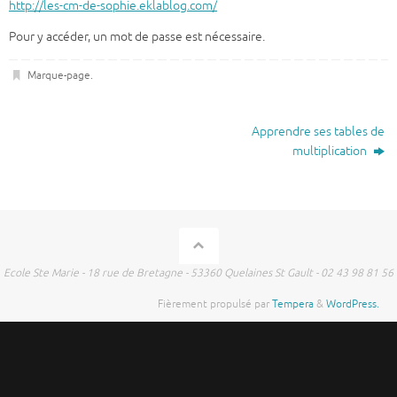
http://les-cm-de-sophie.eklablog.com/
Pour y accéder, un mot de passe est nécessaire.
Marque-page
.
Apprendre ses tables de
multiplication
Ecole Ste Marie - 18 rue de Bretagne - 53360 Quelaines St Gault - 02 43 98 81 56
Fièrement propulsé par
Tempera
&
WordPress.