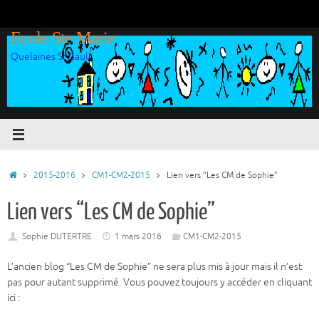
Passer
au
Ecole Ste Marie
contenu
Quelaines St Gault
Accueil
2015-2016
CM1-CM2-2015
Lien vers “Les CM de Sophie”
Lien vers “Les CM de Sophie”
Sophie DUTERTRE
1 mars 2016
CM1-CM2-2015
L’ancien blog “Les CM de Sophie” ne sera plus mis à jour mais il n’est
pas pour autant supprimé. Vous pouvez toujours y accéder en cliquant
ici :