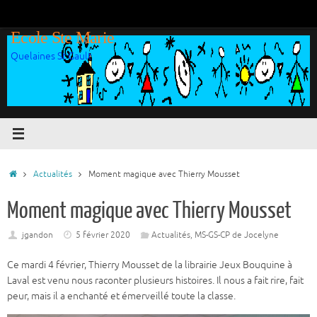
Passer
au
Ecole Ste Marie
contenu
Quelaines St Gault
Accueil
Actualités
Moment magique avec Thierry Mousset
Moment magique avec Thierry Mousset
jgandon
5 février 2020
Actualités
,
MS-GS-CP de Jocelyne
Ce mardi 4 février, Thierry Mousset de la librairie Jeux Bouquine à
Laval est venu nous raconter plusieurs histoires. Il nous a fait rire, fait
peur, mais il a enchanté et émerveillé toute la classe.