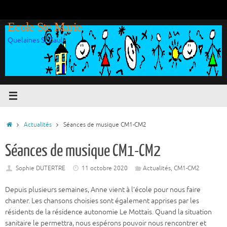
Passer
au
Ecole Ste Marie
contenu
Quelaines St Gault
Accueil
Actualités
Séances de musique CM1-CM2
Séances de musique CM1-CM2
Sophie DUTERTRE
11 octobre 2020
Actualités
,
CM1-CM2
Depuis plusieurs semaines, Anne vient à l’école pour nous faire
chanter. Les chansons choisies sont également apprises par les
résidents de la résidence autonomie Le Mottais. Quand la situation
sanitaire le permettra, nous espérons pouvoir nous rencontrer et