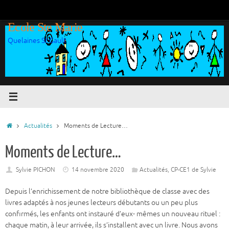
Passer
au
Ecole Ste Marie
contenu
Quelaines St Gault
Accueil
Actualités
Moments de Lecture…
Moments de Lecture…
Sylvie PICHON
14 novembre 2020
Actualités
,
CP-CE1 de Sylvie
Depuis l’enrichissement de notre bibliothèque de classe avec des
livres adaptés à nos jeunes lecteurs débutants ou un peu plus
confirmés, les enfants ont instauré d’eux- mêmes un nouveau rituel :
chaque matin, à leur arrivée, ils s’installent avec un livre. Nous avons