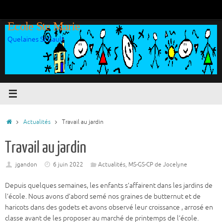
Passer
au
Ecole Ste Marie
contenu
Quelaines St Gault
Accueil
Actualités
Travail au jardin
Travail au jardin
jgandon
6 juin 2022
Actualités
,
MS-GS-CP de Jocelyne
Depuis quelques semaines, les enfants s’affairent dans les jardins de
l’école. Nous avons d’abord semé nos graines de butternut et de
haricots dans des godets et avons observé leur croissance , arrosé en
classe avant de les proposer au marché de printemps de l’école.