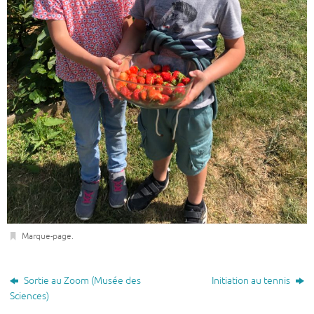
Marque-page
.
Sortie au Zoom (Musée des
Initiation au tennis
Sciences)