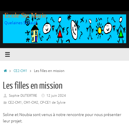
Passer
au
Ecole Ste Marie
contenu
Quelaines St Gault
Accueil
CE2-CM1
Les filles en mission
Les filles en mission
Sophie DUTERTRE
12 juin 2024
CE2-CM1
,
CM1-CM2
,
CP-CE1 de Sylvie
Soline et Noubia sont venus à notre rencontre pour nous présenter
leur projet.