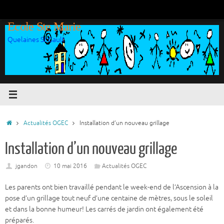
Passer
au
Ecole Ste Marie
contenu
Quelaines St Gault
Accueil
Actualités OGEC
Installation d’un nouveau grillage
Installation d’un nouveau grillage
jgandon
10 mai 2016
Actualités OGEC
Les parents ont bien travaillé pendant le week-end de l’Ascension à la
pose d’un grillage tout neuf d’une centaine de mètres, sous le soleil
et dans la bonne humeur! Les carrés de jardin ont également été
préparés.