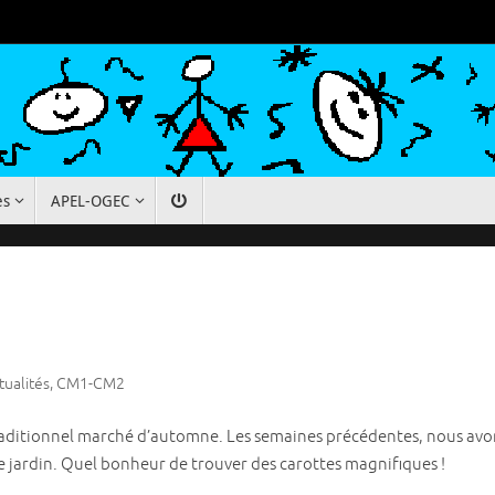
es
APEL-OGEC
tualités
,
CM1-CM2
aditionnel marché d’automne. Les semaines précédentes, nous avons
e jardin. Quel bonheur de trouver des carottes magnifiques !