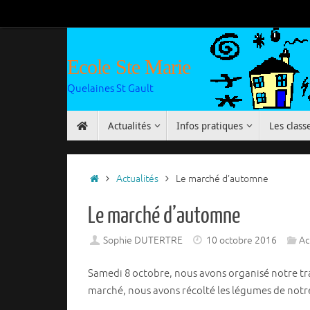
Passer
au
contenu
Ecole Ste Marie
Quelaines St Gault
Passer
Actualités
Infos pratiques
Les class
au
contenu
Accueil
Actualités
Le marché d’automne
Le marché d’automne
Sophie DUTERTRE
10 octobre 2016
Ac
Samedi 8 octobre, nous avons organisé notre tr
marché, nous avons récolté les légumes de notr