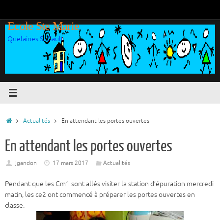
Passer
au
Ecole Ste Marie
contenu
Quelaines St Gault
Accueil
Actualités
En attendant les portes ouvertes
En attendant les portes ouvertes
jgandon
17 mars 2017
Actualités
Pendant que les Cm1 sont allés visiter la station d’épuration mercredi
matin, les ce2 ont commencé à préparer les portes ouvertes en
classe.