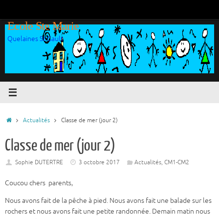
Passer
au
Ecole Ste Marie
contenu
Quelaines St Gault
Accueil
Actualités
Classe de mer (jour 2)
Classe de mer (jour 2)
Sophie DUTERTRE
3 octobre 2017
Actualités
,
CM1-CM2
Coucou chers parents,
Nous avons fait de la pêche à pied. Nous avons fait une balade sur les
rochers et nous avons fait une petite randonnée. Demain matin nous