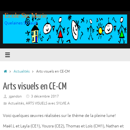
Passer
au
Ecole Ste Marie
contenu
Quelaines St Gault
Accueil
Actualités
Arts visuels en CE-CM
Arts visuels en CE-CM
jgandon
3 décembre 2017
Actualités
,
ARTS VISUELS avec SYLVIE.A
Voici quelques œuvres réalisées sur le thème de la pleine lune!
Maël.L et Layla (CE1), Yousra (CE2), Thomas et Loïs (CM1), Nathan et