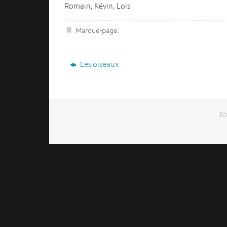
Romain, Kévin, Loïs
Marque-page
.
Les oiseaux
Ec