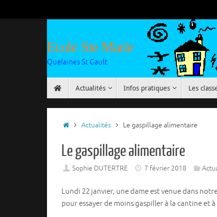
Passer
au
contenu
Ecole Ste Marie
Quelaines St Gault
Passer
Actualités
Infos pratiques
Les class
au
contenu
Accueil
Actualités
Le gaspillage alimentaire
Le gaspillage alimentaire
Sophie DUTERTRE
7 février 2018
Actua
Lundi 22 janvier, une dame est venue dans notre c
pour essayer de moins gaspiller à la cantine et à