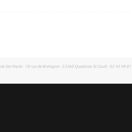
ole Ste Marie - 18 rue de Bretagne - 53360 Quelaines St Gault - 02 43 98 81