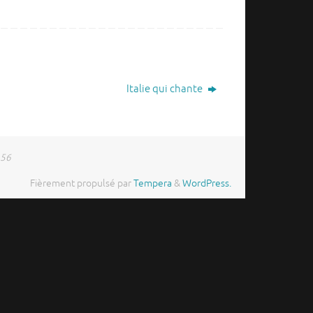
Italie qui chante
 56
Fièrement propulsé par
Tempera
&
WordPress.