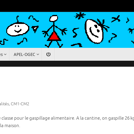
es
APEL-OGEC
lités
,
CM1-CM2
lasse pour le gaspillage alimentaire. A la cantine, on gaspille 26 kg
 la maison.