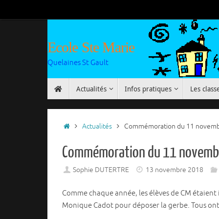
Passer
au
contenu
Ecole Ste Marie
Quelaines St Gault
Passer
Actualités
Infos pratiques
Les class
au
contenu
Accueil
Actualités
Commémoration du 11 novem
Commémoration du 11 novemb
Sophie DUTERTRE
13 novembre 2018
Comme chaque année, les élèves de CM étaient i
Monique Cadot pour déposer la gerbe. Tous ont c