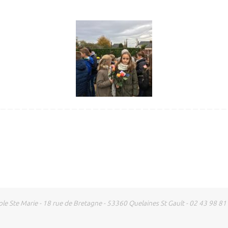
ole Ste Marie - 18 rue de Bretagne - 53360 Quelaines St Gault - 02 43 98 81