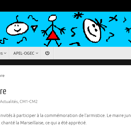
es
APEL-OGEC
bre
re
Actualités
,
CM1-CM2
nvités à participer à la commémoration de l’armistice. Le maire ju
hanté la Marseillaise, ce qui a été apprécié.