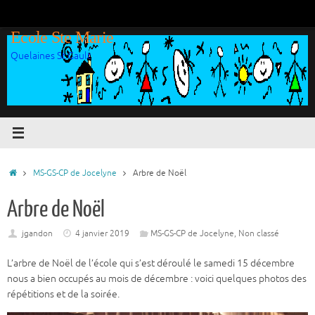
Passer
au
Ecole Ste Marie
contenu
Quelaines St Gault
Accueil
MS-GS-CP de Jocelyne
Arbre de Noël
Arbre de Noël
jgandon
4 janvier 2019
MS-GS-CP de Jocelyne
,
Non classé
L’arbre de Noël de l’école qui s’est déroulé le samedi 15 décembre
nous a bien occupés au mois de décembre : voici quelques photos des
répétitions et de la soirée.