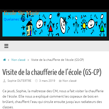
Passer
au
Ecole Ste Marie
contenu
Quelaines St Gault
Accueil
Non classé
Visite de la chaufferie de l’école (GS-CP)
Visite de la chaufferie de l’école (GS-CP)
Sophie DUTERTRE
3 mars 2019
Non classé
Ce jeudi, Sophie, la maîtresse des CM, nous a fait visiter la chaufferie
de l’école. Elle nous a expliqué comment les copeaux de bois en
brûlant, chauffent l’eau qui circule ensuite jusqu’aux radiateurs des
classes.