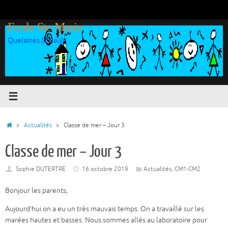
Passer
au
Ecole Ste Marie
contenu
Quelaines St Gault
Accueil
Actualités
Classe de mer – Jour 3
Classe de mer – Jour 3
Sophie DUTERTRE
16 octobre 2019
Actualités
,
CM1-CM2
Bonjour les parents,
Aujourd’hui on a eu un très mauvais temps. On a travaillé sur les
marées hautes et basses. Nous sommes allés au laboratoire pour