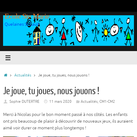
Passer
au
Ecole Ste Marie
contenu
Quelaines St Gault
Accueil
Actualités
Je joue, tu joues, nous jouons !
Je joue, tu joues, nous jouons !
Sophie DUTERTRE
11 mars 2020
Actualités
,
CM1-CM2
Merci à Nicolas pour le bon moment passé à nos côtés. Les enfants
ont pris beaucoup de plaisir à découvrir de nouveaux jeux, ils auraient
aimé voir durer ce moment plus longtemps !