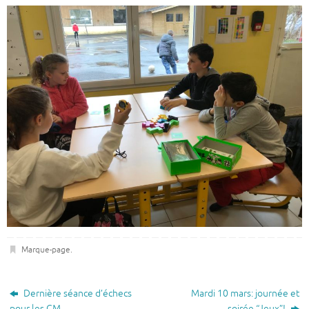
Marque-page
.
Dernière séance d’échecs
Mardi 10 mars: journée et
pour les CM
soirée “Jeux”!