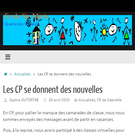
Passer
au
Ecole Ste Marie
contenu
Quelaines St Gault
Accueil
Actualités
Les CP se donnent des nouvelles
Les CP se donnent des nouvelles
Sophie DUTERTRE
30 avril 2020
Actualités
,
CP de Gabrielle
En CP, pour pallier le manque des camarades de classe, nous nous
sommes envoyés des messages avant de partir en vacances.
Puis, à la reprise, nous avons participé à des classes virtuelles pour