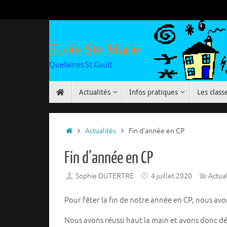
Passer
au
contenu
Ecole Ste Marie
Quelaines St Gault
Passer
Actualités
Infos pratiques
Les class
au
contenu
Accueil
Actualités
Fin d’année en CP
Fin d’année en CP
Sophie DUTERTRE
4 juillet 2020
Actual
Pour fêter la fin de notre année en CP, nous avo
Nous avons réussi haut la main et avons donc déc