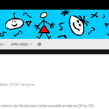
es
APEL-OGEC
alités
,
CP-CE1 de Sylvie
le chemin de l’école pour cette nouvelle année en CP ou CE1.