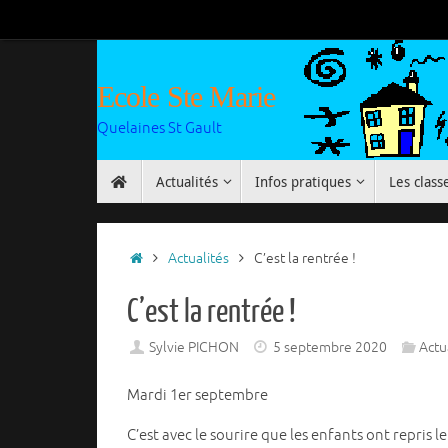
Passer
au
contenu
Ecole Ste Marie
Quelaines St Gault
Passer
Actualités
Infos pratiques
Les class
au
contenu
Accueil
Actualités
C’est la rentrée !
C’est la rentrée !
Sylvie PICHON
5 septembre 2020
Actu
Mardi 1er septembre
C’est avec le sourire que les enfants ont repris 