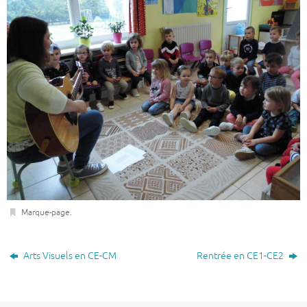
Marque-page
.
Arts Visuels en CE-CM
Rentrée en CE1-CE2