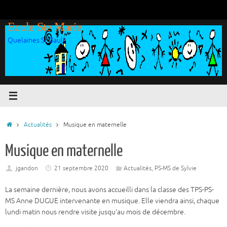
Passer
au
Ecole Ste Marie
contenu
Quelaines St Gault
Accueil
Actualités
Musique en maternelle
Musique en maternelle
jgandon
21 septembre 2020
Actualités
,
PS-MS de Sylvie
La semaine dernière, nous avons accueilli dans la classe des TPS-PS-
MS Anne DUGUE intervenante en musique. Elle viendra ainsi, chaque
lundi matin nous rendre visite jusqu’au mois de décembre.