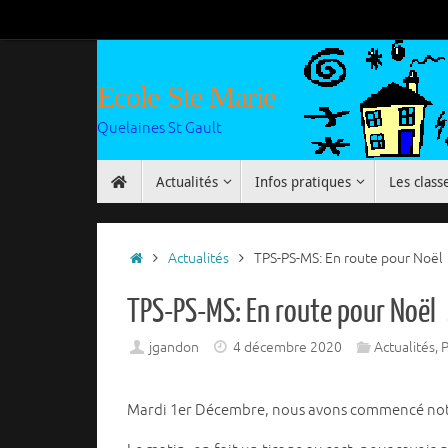
Passer
au
contenu
Ecole Ste Marie
Quelaines St Gault
Passer
Actualités
Infos pratiques
Les class
au
contenu
Accueil
Actualités
TPS-PS-MS: En route pour Noël
TPS-PS-MS: En route pour Noël
jgandon
4 décembre 2020
Actualités
,
P
Mardi 1er Décembre, nous avons commencé notre