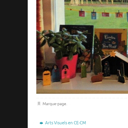
Marque-page
.
Arts Visuels en CE-CM