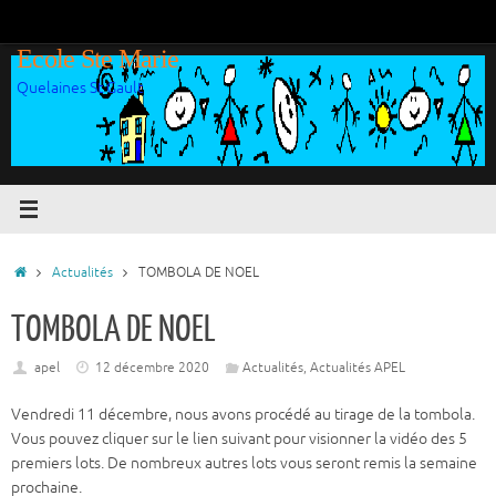
Passer
au
Ecole Ste Marie
contenu
Quelaines St Gault
Accueil
Actualités
TOMBOLA DE NOEL
TOMBOLA DE NOEL
apel
12 décembre 2020
Actualités
,
Actualités APEL
Vendredi 11 décembre, nous avons procédé au tirage de la tombola.
Vous pouvez cliquer sur le lien suivant pour visionner la vidéo des 5
premiers lots. De nombreux autres lots vous seront remis la semaine
prochaine.