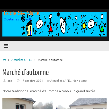
Passer
au
Ecole Ste Marie
contenu
Quelaines St Gault
Accueil
Actualités APEL
Marché d’automne
Marché d’automne
apel
17 octobre 2021
Actualités APEL
,
Non classé
Notre traditionnel marché d’automne a connu un grand succès.