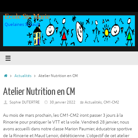
Passer
au
Ecole Ste Marie
contenu
Quelaines St Gault
Accueil
Actualités
Atelier Nutrition en CM
Atelier Nutrition en CM
Sophie DUTERTRE
30 janvier 2022
Actualités
,
CM1-CM2
Au mois de mars prochain, les CM1-CM2 iront passer 3 jours à la
Rincerie pour pratiquer le VTT et la voile. Vendredi 28 janvier, nous
avons accueilli dans notre classe Marion Paumier, éducatrice sportive
de la Rincerie et Maud Lenoir, diététicienne. L’objectif de cet atelier