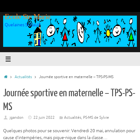
Passer
au
Ecole Ste Marie
contenu
Quelaines St Gault
Accueil
Actualités
Journée sportive en maternelle – TPS-PS-MS
Journée sportive en maternelle – TPS-PS-
MS
jgandon
22 juin 2022
Actualités
,
PS-MS de Sylvie
Quelques photos pour se souvenir: Vendredi 20 mai, annulation pour
cause d’intempéries, mais pique-nique dans la classe…