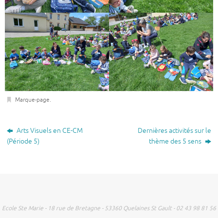
Marque-page
.
Arts Visuels en CE-CM
Dernières activités sur le
(Période 5)
thème des 5 sens
Ecole Ste Marie - 18 rue de Bretagne - 53360 Quelaines St Gault - 02 43 98 81 56