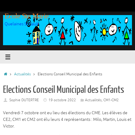
Passer
au
Ecole Ste Marie
contenu
Quelaines St Gault
Accueil
Actualités
Elections Conseil Municipal des Enfants
Elections Conseil Municipal des Enfants
Sophie DUTERTRE
19 octobre 2022
Actualités
,
CM1-CM2
Vendredi 7 octobre ont eu lieu des élections du CME. Les élèves de
CE2, CM1 et CM2 ont élu leurs 4 représentants : Milo, Martin, Louis et
Victor.