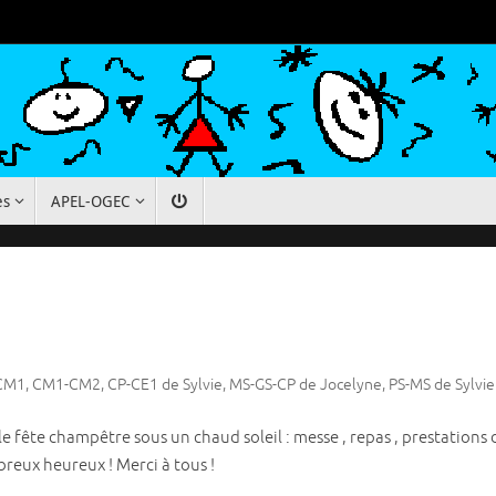
es
APEL-OGEC
CM1
,
CM1-CM2
,
CP-CE1 de Sylvie
,
MS-GS-CP de Jocelyne
,
PS-MS de Sylvie
e fête champêtre sous un chaud soleil : messe , repas , prestations 
breux heureux ! Merci à tous !