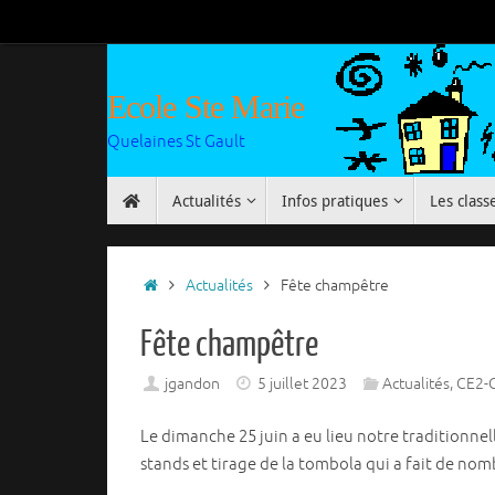
Passer
au
contenu
Ecole Ste Marie
Quelaines St Gault
Passer
Actualités
Infos pratiques
Les class
au
contenu
Accueil
Actualités
Fête champêtre
Fête champêtre
jgandon
5 juillet 2023
Actualités
,
CE2-
Le dimanche 25 juin a eu lieu notre traditionnell
stands et tirage de la tombola qui a fait de nom