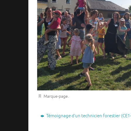
Marque-page
.
Témoignage d’un technicien forestier (CE1