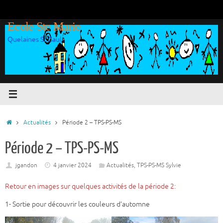
Passer
au
Ecole Ste Marie
contenu
Quelaines St Gault
Accueil
Actualités
Période 2 – TPS-PS-MS
Période 2 – TPS-PS-MS
jgandon
4 janvier 2024
Actualités
,
TPS-PS-MS Sylvie
Retour en images sur quelques activités de la période 2:
1- Sortie pour découvrir les couleurs d’automne