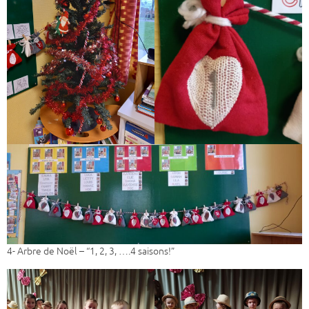
4- Arbre de Noël – “1, 2, 3, ….4 saisons!”