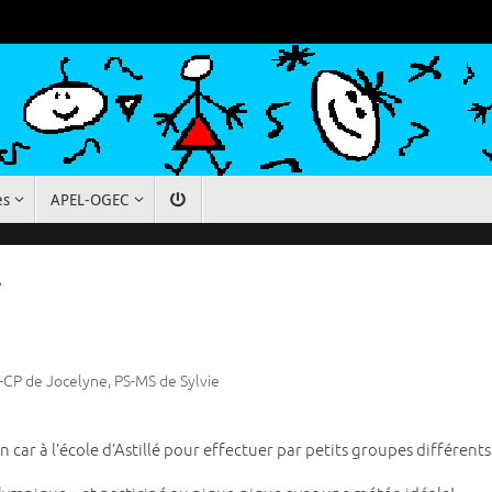
es
APEL-OGEC
e
-CP de Jocelyne
,
PS-MS de Sylvie
ar à l’école d’Astillé pour effectuer par petits groupes différents a