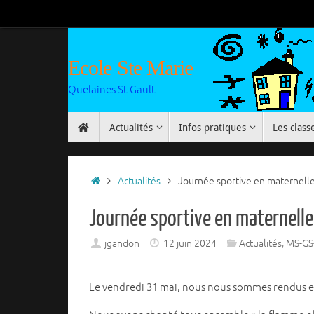
Passer
au
contenu
Ecole Ste Marie
Quelaines St Gault
Passer
Actualités
Infos pratiques
Les class
au
contenu
Accueil
Actualités
Journée sportive en maternell
Journée sportive en maternelle
jgandon
12 juin 2024
Actualités
,
MS-GS
Le vendredi 31 mai, nous nous sommes rendus en c