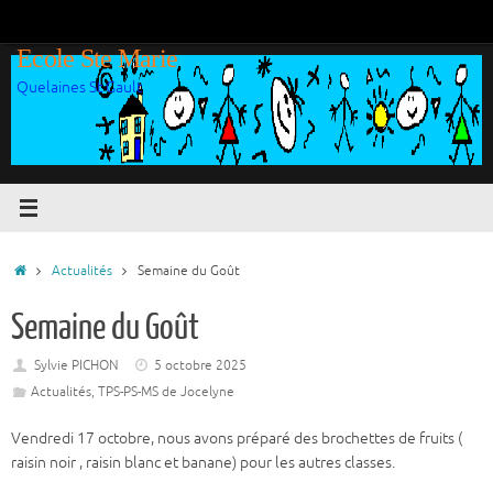
Passer
au
Ecole Ste Marie
contenu
Quelaines St Gault
Accueil
Actualités
Semaine du Goût
Semaine du Goût
Sylvie PICHON
5 octobre 2025
Actualités
,
TPS-PS-MS de Jocelyne
Vendredi 17 octobre, nous avons préparé des brochettes de fruits (
raisin noir , raisin blanc et banane) pour les autres classes.