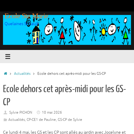
Passer
au
Ecole Ste Marie
contenu
Quelaines St Gault
Accueil
Actualités
Ecole dehors cet après-midi pour les GS-CP
Ecole dehors cet après-midi pour les GS-
CP
Sylvie PICHON
10 mai 2026
Actualités
,
CP-CE1 de Pauline
,
GS-CP de Sylvie
Ce lundi 4 mai, les GS et les CP sont allés au jardin avec Jocelyne et