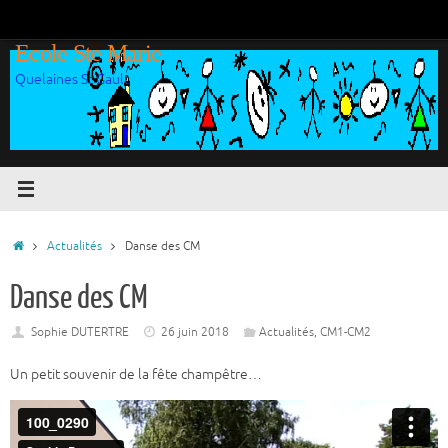
Passer
au
Ecole Ste Marie
contenu
Quelaines St Gault
Accueil
Actualités
Danse des CM
Danse des CM
Sophie DUTERTRE
26 juin 2018
Actualités
,
CM1-CM2
Un petit souvenir de la fête champêtre…