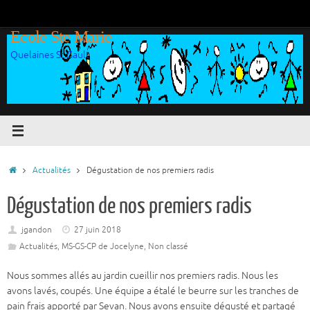
Passer
au
Ecole Ste Marie
contenu
Quelaines St Gault
Accueil
Actualités
Dégustation de nos premiers radis
Dégustation de nos premiers radis
jgandon
27 juin 2018
Actualités
,
MS-GS-CP de Jocelyne
,
Non classé
Nous sommes allés au jardin cueillir nos premiers radis. Nous les
avons lavés, coupés. Une équipe a étalé le beurre sur les tranches de
pain frais apporté par Sevan. Nous avons ensuite dégusté et partagé